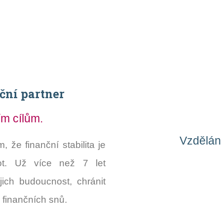
ční partner
ím cílům.
Vzdělán
 že finanční stabilita je
ot. Už více než 7 let
ich budoucnost, chránit
h finančních snů.