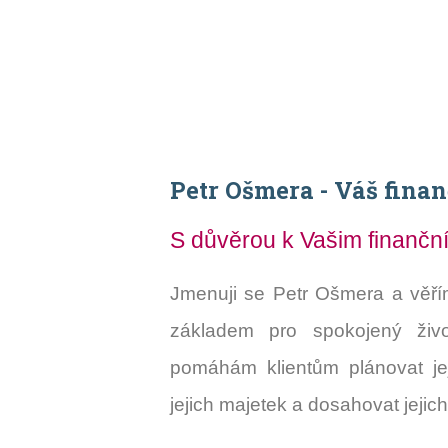
Petr Ošmera - Váš finan
S důvěrou k Vašim finančn
Jmenuji se Petr Ošmera a věřím,
základem pro spokojený živ
pomáhám klientům plánovat jej
jejich majetek a dosahovat jejic